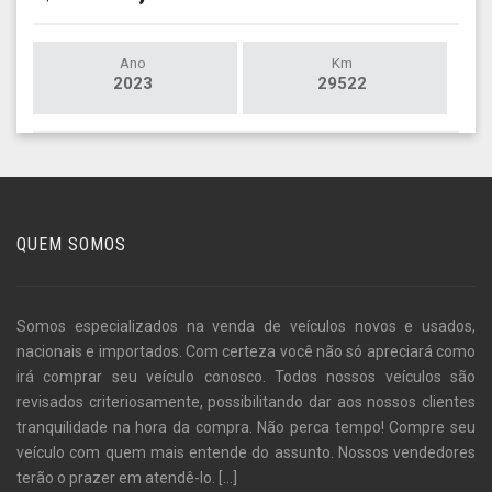
Ano
Km
2023
29522
QUEM SOMOS
Somos especializados na venda de veículos novos e usados,
nacionais e importados. Com certeza você não só apreciará como
irá comprar seu veículo conosco. Todos nossos veículos são
revisados criteriosamente, possibilitando dar aos nossos clientes
tranquilidade na hora da compra. Não perca tempo! Compre seu
veículo com quem mais entende do assunto. Nossos vendedores
terão o prazer em atendê-lo.
[...]