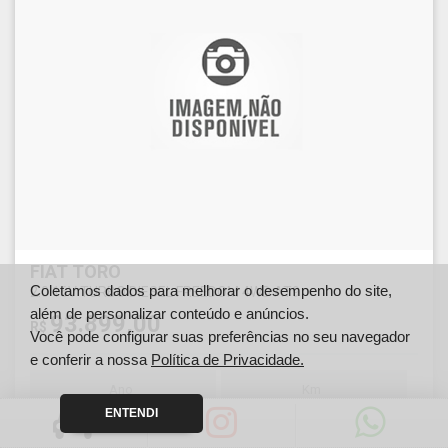
FIAT TORO
Coletamos dados para melhorar o desempenho do site,
2.0 16V TURBO DIESEL FREEDOM 4WD AT9
além de personalizar conteúdo e anúncios.
93.899,00
R$
Você pode configurar suas preferências no seu navegador
e conferir a nossa
Política de Privacidade.
Ano
Km
2019
0
ENTENDI