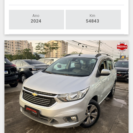
Ano
Km
2024
54843