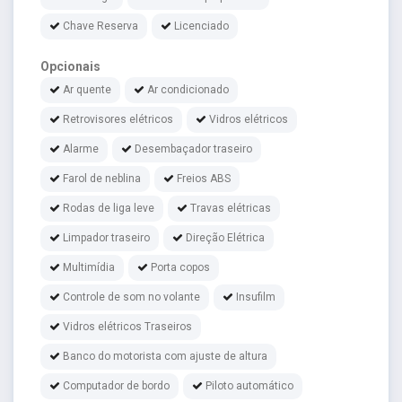
Chave Reserva
Licenciado
Opcionais
Ar quente
Ar condicionado
Retrovisores elétricos
Vidros elétricos
Alarme
Desembaçador traseiro
Farol de neblina
Freios ABS
Rodas de liga leve
Travas elétricas
Limpador traseiro
Direção Elétrica
Multimídia
Porta copos
Controle de som no volante
Insufilm
Vidros elétricos Traseiros
Banco do motorista com ajuste de altura
Computador de bordo
Piloto automático